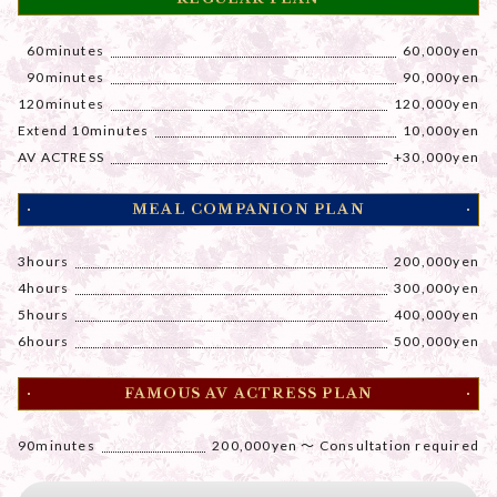
1
60minutes
60,000yen
1
90minutes
90,000yen
120minutes
120,000yen
Extend 10minutes
10,000yen
AV ACTRESS
+30,000yen
MEAL COMPANION PLAN
3hours
200,000yen
4hours
300,000yen
5hours
400,000yen
6hours
500,000yen
FAMOUS AV ACTRESS PLAN
90minutes
200,000yen ～ Consultation required