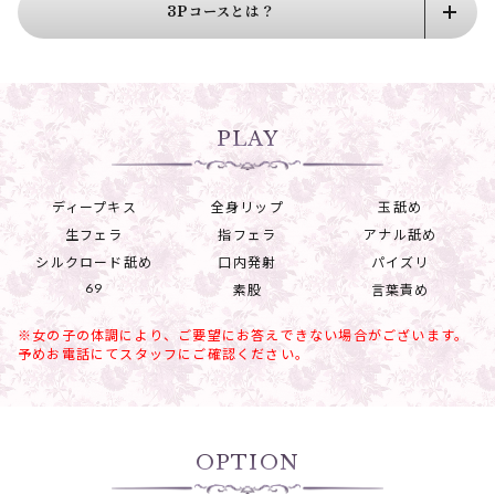
3Pコースとは？
PLAY
ディープキス
全身リップ
玉舐め
生フェラ
指フェラ
アナル舐め
シルクロード舐め
口内発射
パイズリ
69
素股
言葉責め
※女の子の体調により、ご要望にお答えできない場合がございます。
予めお電話にてスタッフにご確認ください。
OPTION