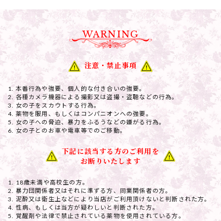
WARNING
注意・禁止事項
本番行為や強要、個人的な付き合いの強要。
各種カメラ機器による撮影又は盗撮・盗聴などの行為。
女の子をスカウトする行為。
薬物を服用、もしくはコンパニオンへの強要。
女の子への脅迫、暴力をふるうなどの嫌がる行為。
女の子とのお車や電車等でのご移動。
下記に該当する方のご利用を
お断りいたします
18歳未満や高校生の方。
暴力団関係者又はそれに準ずる方、同業関係者の方。
泥酔又は衛生上などにより当店がご利用頂けないと判断された方。
性病、もしくは当方が疑わしいと判断された方。
覚醒剤や法律で禁止されている薬物を使用されている方。